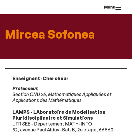
Aller
Navigation
Accès
Connexion
Menu
au
directs
contenu
Mircea Sofonea
Enseignant-Chercheur
Professeur,
Section CNU 26,
Mathématiques Appliquées et
Applications des Mathématiques
LAMPS - LAboratoire de Modelisation
Pluridisciplinaire et Simulations
UFR SEE - Département MATH-INFO
52, avenue Paul Alduy -Bât. B, 2e étage, 66860