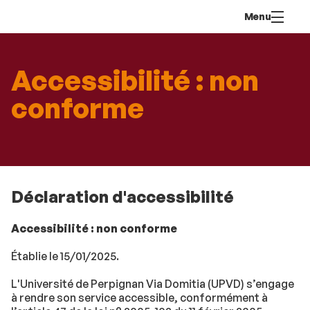
Aller
Navigation
Accès
Connexion
Menu
au
directs
contenu
Accessibilité : non
conforme
Déclaration d'accessibilité
Accessibilité : non conforme
Établie le 15/01/2025.
L'Université de Perpignan Via Domitia (UPVD) s’engage
à rendre son service accessible, conformément à