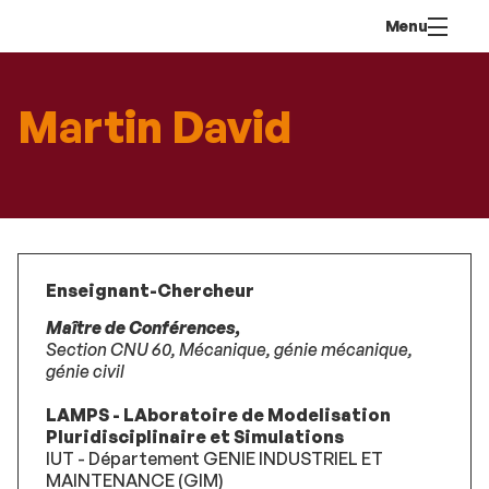
Aller
Navigation
Accès
Connexion
Menu
au
directs
contenu
Martin David
Enseignant-Chercheur
Maître de Conférences,
Section CNU 60, Mécanique, génie mécanique,
génie civil
LAMPS - LAboratoire de Modelisation
Pluridisciplinaire et Simulations
IUT - Département GENIE INDUSTRIEL ET
MAINTENANCE (GIM)