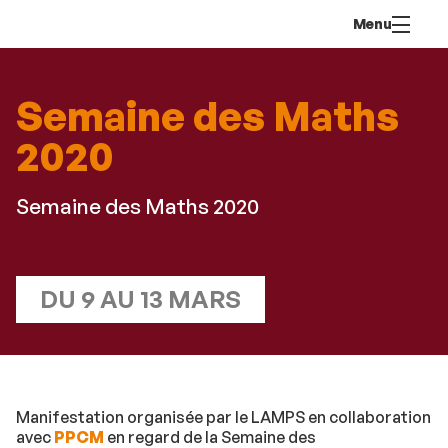
Aller
Navigation
Accès
Connexion
Menu
au
directs
contenu
Semaine des Maths
2020
Semaine des Maths 2020
DU 9 AU 13 MARS
Manifestation organisée par le LAMPS en collaboration
avec
PPCM
en regard de la Semaine des