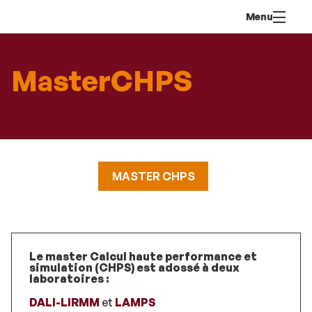
Go
Navigation
Direct
Connection
Menu
to
access
content
MasterCHPS
MASTER CHPS
Le master Calcul haute performance et
simulation (CHPS) est adossé à deux
laboratoires :
DALI-LIRMM
et
LAMPS