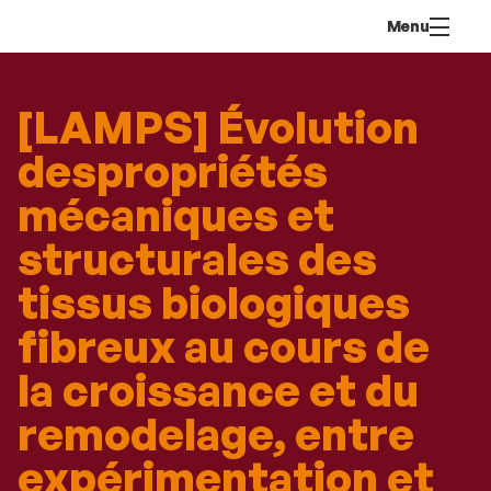
Aller
Navigation
Accès
Connexion
Menu
au
directs
contenu
[LAMPS] Évolution
despropriétés
mécaniques et
structurales des
tissus biologiques
fibreux au cours de
la croissance et du
remodelage, entre
expérimentation et