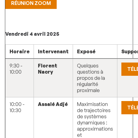
RÉUNION ZOOM
Vendredi 4 avril 2025
Horaire
Intervenant
Exposé
Suppo
9:30 -
Florent
Quelques
TÉL
10:00
Nacry
questions à
propos de la
régularité
proximale
10:00 -
Assalé Adjé
Maximisation
TÉL
10:30
de trajectoires
de systèmes
dynamiques :
approximations
et