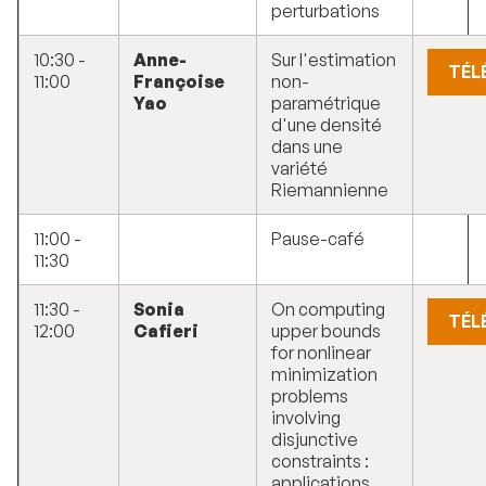
perturbations
10:30 -
Anne-
Sur l'estimation
TÉL
11:00
Françoise
non-
Yao
paramétrique
d'une densité
dans une
variété
Riemannienne
11:00 -
Pause-café
11:30
11:30 -
Sonia
On computing
TÉL
12:00
Cafieri
upper bounds
for nonlinear
minimization
problems
involving
disjunctive
constraints :
applications