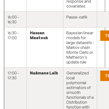
response and
covariates
16:00 -
Pause-café
16:30
16:30 -
Hassan
Bayesian linear
T
17:00
Maatouk
models for
large datasets :
Markov chain
Monte Carlo or
Matheron's
update rule
17:00 -
Naâmane Laïb
Generalized
T
17:30
local
polymonial
estimators of
smooth
functionals of a
Distribution
function with