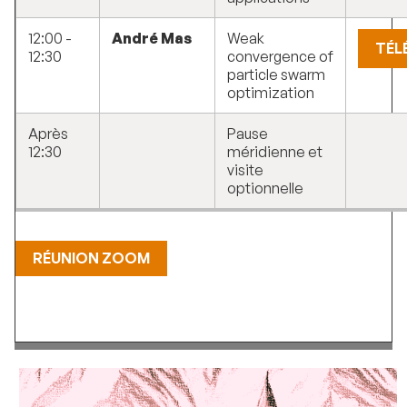
12:00 -
André Mas
Weak
TÉL
12:30
convergence of
particle swarm
optimization
Après
Pause
12:30
méridienne et
visite
optionnelle
RÉUNION ZOOM