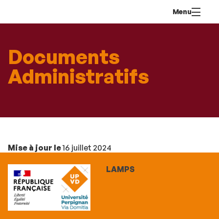
Aller
Navigation
Accès
Connexion
Menu
au
directs
contenu
Documents
Administratifs
Mise à jour le
16 juillet 2024
LAMPS