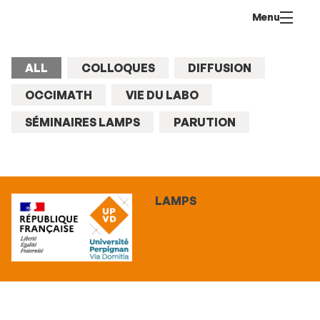
Go
Navigation
Direct
Connection
Menu
to
access
content
ALL
COLLOQUES
DIFFUSION
OCCIMATH
VIE DU LABO
SÉMINAIRES LAMPS
PARUTION
LAMPS